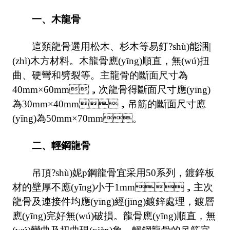
一、木龍骨
這類龍骨選用松木、杉木等易釘?shù)能涃|
(zhì)木方材料。木龍骨應(yīng)順直，無(wú)扭
曲、硬彎和劈裂等。主龍骨的斷面尺寸為
40mm×60mm，次龍骨得斷面尺寸應(yīng)
為30mm×40mm，吊筋的斷面尺寸應
(yīng)為50mm×70mm。
二、輕鋼龍骨
吊頂?shù)妮p鋼龍骨宜采用50系列，鍍鋅板
材的壁厚不應(yīng)小于1mm，主次
龍骨及連接件均應(yīng)經(jīng)鍍鋅處理，鍍層
應(yīng)完好無(wú)破損。龍骨應(yīng)順直，無