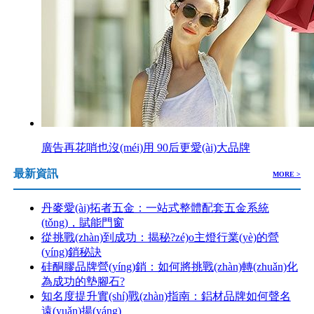
廣告再花哨也沒(méi)用 90后更愛(ài)大品牌
最新資訊
MORE >
丹麥愛(ài)拓者五金：一站式整體配套五金系統
(tǒng)，賦能門窗
從挑戰(zhàn)到成功：揭秘?zé)o主燈行業(yè)的營
(yíng)銷秘訣
硅酮膠品牌營(yíng)銷：如何將挑戰(zhàn)轉(zhuǎn)化
為成功的墊腳石?
知名度提升實(shí)戰(zhàn)指南：鋁材品牌如何聲名
遠(yuǎn)揚(yáng)