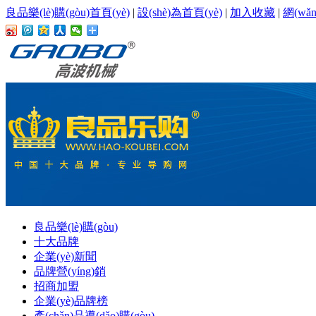
良品樂(lè)購(gòu)首頁(yè)
|
設(shè)為首頁(yè)
|
加入收藏
|
網(wǎ
良品樂(lè)購(gòu)
十大品牌
企業(yè)新聞
品牌營(yíng)銷
招商加盟
企業(yè)品牌榜
產(chǎn)品導(dǎo)購(gòu)