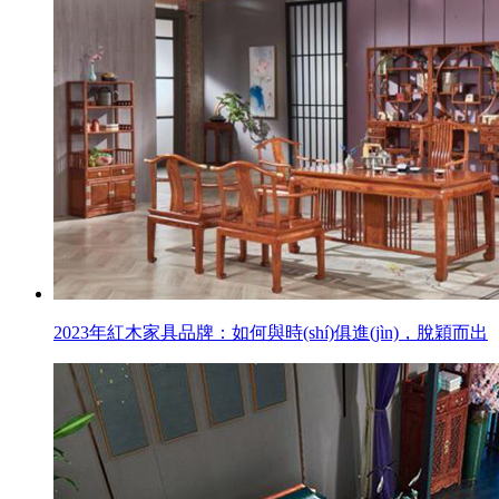
2023年紅木家具品牌：如何與時(shí)俱進(jìn)，脫穎而出