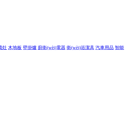
成灶
木地板
壁掛爐
廚衛(wèi)電器
衛(wèi)浴潔具
汽車用品
智能