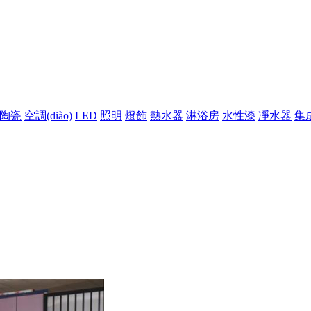
陶瓷
空調(diào)
LED
照明
燈飾
熱水器
淋浴房
水性漆
凈水器
集