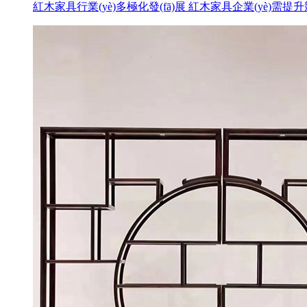
紅木家具行業(yè)多極化發(fā)展 紅木家具企業(yè)需提升競(jì