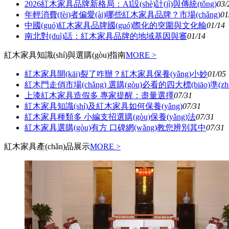
2026紅木家具品牌新格局：AI設(shè)計(jì)與傳統(tǒng)
03/
年輕消費(fèi)者偏愛(ài)哪些紅木家具品牌？市場(chǎng)
01
中國(guó)紅木家具品牌國(guó)際化的突圍與文化輸
01/14
南北對(duì)話：紅木家具品牌的地域基因與審
01/14
紅木家具知識(shí)與選購(gòu)指南
MORE >
紅木家具開(kāi)裂了咋辦？紅木家具保養(yǎng)小妙
01/05
紅木門走俏市場(chǎng) 選購(gòu)必看的四大標(biāo)準(zhǔ
上漆紅木家具造假多 專家提醒：盡量選擇
07/31
紅木家具知識(shí)及紅木家具如何保養(yǎng)
07/31
紅木家具種類多 小編支招選購(gòu)保養(yǎng)法
07/31
紅木家具選購(gòu)有方 口碑網(wǎng)教您辨別其中
07/31
紅木家具產(chǎn)品展示
MORE >