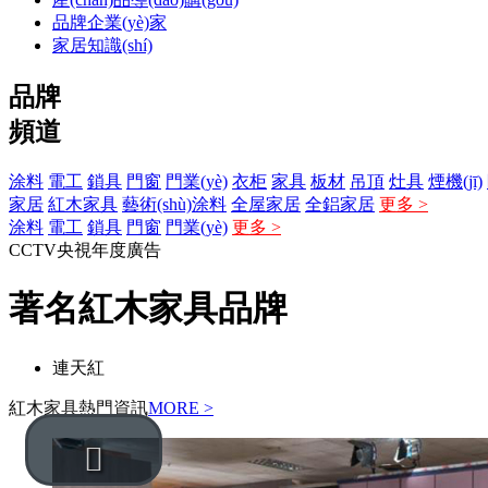
品牌企業(yè)家
家居知識(shí)
品牌
頻道
涂料
電工
鎖具
門窗
門業(yè)
衣柜
家具
板材
吊頂
灶具
煙機(jī)
家居
紅木家具
藝術(shù)涂料
全屋家居
全鋁家居
更多 >
涂料
電工
鎖具
門窗
門業(yè)
更多 >
CCTV央視年度廣告
著名紅木家具品牌
連天紅
紅木家具熱門資訊
MORE >