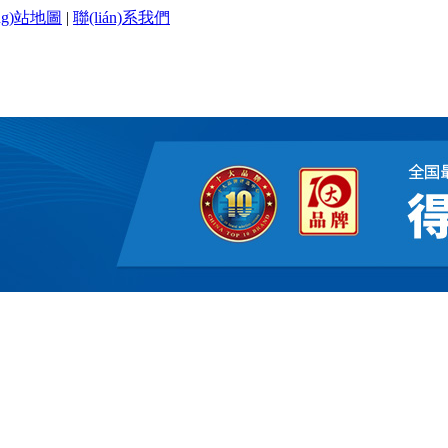
ng)站地圖
|
聯(lián)系我們