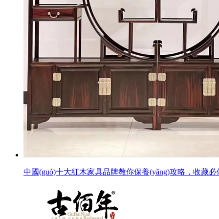
中國(guó)十大紅木家具品牌教你保養(yǎng)攻略，收藏