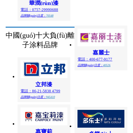
華潤(rùn)漆
電話：0757-29990688
品牌關(guān)注度：
70548
中國(guó)十大負(fù)離
子涂料品牌
嘉麗士
電話：400-677-9177
品牌關(guān)注度：
40526
立邦漆
電話：86-21-5838 4799
品牌關(guān)注度：
945410
嘉寶莉