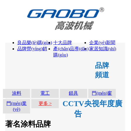
良品樂(lè)購(gòu)
十大品牌
企業(yè)新聞
品牌營(yíng)銷
產(chǎn)品導(dǎo)
家居知識(shí)
購(gòu)
品牌
頻道
涂料
電工
鎖具
門(mén)窗
CCTV央視年度廣
門(mén)業
更多 >
(yè)
告
著名涂料品牌