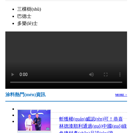
三棵樹(shù)
巴德士
多樂(lè)士
涂料熱門(mén)資訊
MORE >
斬獲權(quán)威認(rèn)可！恭喜
林德漆順利通過(guò)中國(guó)綠