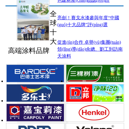
色建材產(chǎn)品認(rèn)證
全
亮劍！賽戈水漆參與年度“中國
球
(guó)十大品牌”評(píng)選
十
大
促進(jìn)合作 卓譽(yù)集團(tuán)
領(lǐng)導(dǎo)余總、劉工到訪南
高端涂料品牌
天涂料