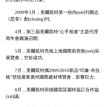
2009年3月，美爾凱特第一份內(nèi)刊雜志
《思享》創(chuàng)刊;
4月，第三屆美爾凱特“心手相連”主題代理
商年會圓滿召開;
5月，美爾凱特亮相上海國際廚房衛(wèi)浴
展覽會，空前成功;
7月，美爾凱特攜2009/2010新品“印象·布拉
格”登陸廣東廣州國際建材博覽會，影響巨大;
8月，美爾凱特與德國雷諾麗特簽訂合作協
(xié)議;