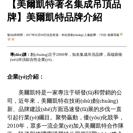
【美爾凱特著名集成吊頂品
牌】美爾凱特品牌介紹
發(fā)布時間：2017年05月04日
信息來源：本站原創(chuàng)
人氣點擊：
719次
推薦等級
導(dǎo)讀：
創(chuàng)立于2006年，知名集成吊頂品牌，高端廚衛
(wèi)吊頂綜合性企業(yè)...
企業(yè)介紹：
美爾凱特是一家專注于研發(fā)和營銷的公
司，近年來，美爾凱特在技術(shù)創(chuàng)
新、品牌建設(shè)方面迅速發(fā)展的步伐一直
引起行業(yè)矚目。聚勢贏動，優(yōu)化競爭，
2010年，眾多一流企業(yè)加入美爾凱特合作隊