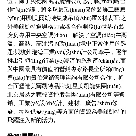
伍，除了與德國雷諾麗特公司簽訂戰(zhàn)略合
作協(xié)議，將全球最環(huán)保的裝飾工藝應
(yīng)用到美爾凱特集成吊頂?shù)匿X材表面;之
外美爾凱特還與格力電器合作開發(fā)世界首款
廚房專用中央空調(diào)，解決了空調(diào)在高
溫、高熱、高油污的環(huán)境中正常使用的難
題;與杭州瑞德工業(yè)設(shè)計公司牽手，逐年
推出引領(lǐng)行業(yè)潮流的系列產(chǎn)品;而
與中國最具有價值的營銷專家路長全所領(lǐng)
導(dǎo)的贊伯營銷管理咨詢有限公司合作，將
全面塑造美爾凱特品牌;紅星美凱龍集團(tuán)、
北京居然之家投資控股集團(tuán)有限公司等營
銷、工業(yè)設(shè)計、建材、廣告?zhèn)髅
�、物料供�?yīng)等方面的資源為美爾凱特的
飛躍注入新的活力。