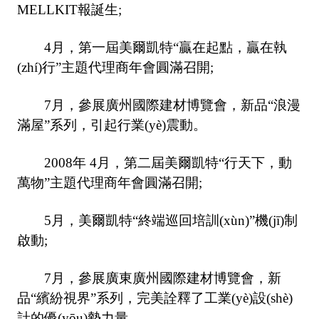
MELLKIT報誕生;
4月，第一屆美爾凱特“贏在起點，贏在執
(zhí)行”主題代理商年會圓滿召開;
7月，參展廣州國際建材博覽會，新品“浪漫
滿屋”系列，引起行業(yè)震動。
2008年 4月，第二屆美爾凱特“行天下，動
萬物”主題代理商年會圓滿召開;
5月，美爾凱特“終端巡回培訓(xùn)”機(jī)制
啟動;
7月，參展廣東廣州國際建材博覽會，新
品“繽紛視界”系列，完美詮釋了工業(yè)設(shè)
計的優(yōu)勢力量。